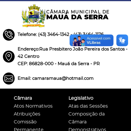
CÂMARA MUNICIPAL DE
MAUÁ DA SERRA
Telefone: (43) 3464-1342 - (43) 3464-1176
Endereço:Rua Presbitero João Pereira dos Santos -
42 Centro
CEP: 86828-000 - Mauá da Serra - PR
Email: camaramaua@hotmail.com
Câmara
Legislativo
Atos Normativos
Atas das Sessões
Atribuições
Composição da
Comissão
Câmara
Permanente
Demonstrativos