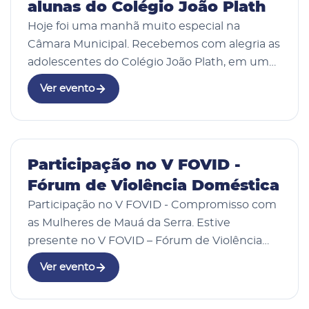
alunas do Colégio João Plath
Hoje foi uma manhã muito especial na
Câmara Municipal. Recebemos com alegria as
adolescentes do Colégio João Plath, em uma
ação promovida pela Procuradoria da Mulher,
Ver evento
dentro da programação do Agosto Lilás, mês
de conscie…
29 Mai 2026
Participação no V FOVID -
Fórum de Violência Doméstica
Participação no V FOVID - Compromisso com
as Mulheres de Mauá da Serra. Estive
presente no V FOVID – Fórum de Violência
Doméstica, organizado pela CEVID
Ver evento
(Coordenadoria Estadual da Mulher em
Situação de Violência Doméstic…