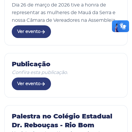
Dia 26 de março de 2026 tive a honra de
representar as mulheres de Mauá da Serra e
nossa Câmara de Vereadores na Assembleia
Legislativa do Paraná, a convite da deputada
Ver evento
estadual Cloara Pinheiro. Com gratidão pela
oportun…
26 Mar 2026
Publicação
Confira esta publicação.
Ver evento
9 fotos
22 Mar 2026
Palestra no Colégio Estadual
Dr. Rebouças - Rio Bom