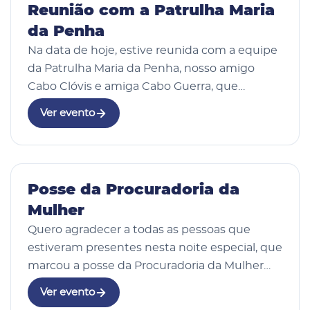
20 Fev 2026
Reunião com a Patrulha Maria
da Penha
Na data de hoje, estive reunida com a equipe
da Patrulha Maria da Penha, nosso amigo
Cabo Clóvis e amiga Cabo Guerra, que
atualmente atuam em 12 municípios da
Ver evento
região, incluindo Mauá da Serra. O encontro
teve como objetiv…
07 Fev 2026
Posse da Procuradoria da
Mulher
Quero agradecer a todas as pessoas que
estiveram presentes nesta noite especial, que
marcou a posse da Procuradoria da Mulher
em nosso município. Agradeço a nossa
Ver evento
deputada Cloara Pinheiro, pelo apoio e por