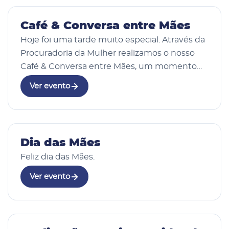
26 Mai 2026
Café & Conversa entre Mães
Hoje foi uma tarde muito especial. Através da
Procuradoria da Mulher realizamos o nosso
Café & Conversa entre Mães, um momento
de acolhimento, escuta e troca de
Ver evento
experiências. Quero começar agradecendo à
Câmara de Vereado…
10 Mai 2026
Dia das Mães
Feliz dia das Mães.
Ver evento
12 fotos
24 Abr 2026