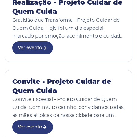
Realização - Projeto Cuidar de
Quem Cuida
Gratidão que Transforma - Projeto Cuidar de
Quem Cuida. Hoje foi um dia especial,
marcado por emoção, acolhimento e cuidado,
a realização do projeto Cuidar de Quem
Ver evento
Cuida, promovido por meio da Procuradoria
da Mulher da C…
15 Abr 2026
Convite - Projeto Cuidar de
Quem Cuida
Convite Especial - Projeto Cuidar de Quem
Cuida. Com muito carinho, convidamos todas
as mães atípicas da nossa cidade para um
momento único de acolhimento,
Ver evento
aprendizado e fortalecimento. Você, que