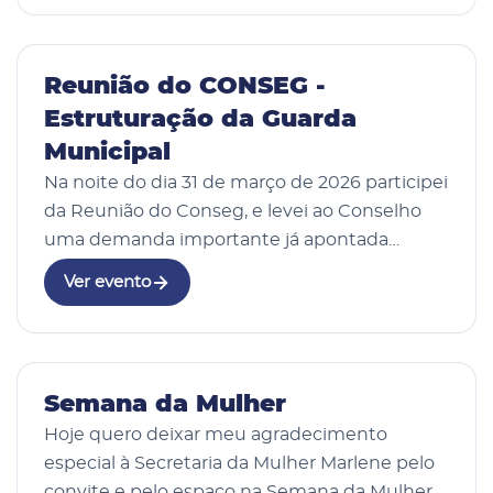
dedica sua vida ao cuida…
02 Abr 2026
Reunião do CONSEG -
Estruturação da Guarda
Municipal
Na noite do dia 31 de março de 2026 participei
da Reunião do Conseg, e levei ao Conselho
uma demanda importante já apontada
anteriormente por mim nesta casa de leis, a
Ver evento
necessidade de melhor estruturação da
Guarda Municip…
2 fotos
31 Mar 2026
Semana da Mulher
Hoje quero deixar meu agradecimento
especial à Secretaria da Mulher Marlene pelo
convite e pelo espaço na Semana da Mulher,