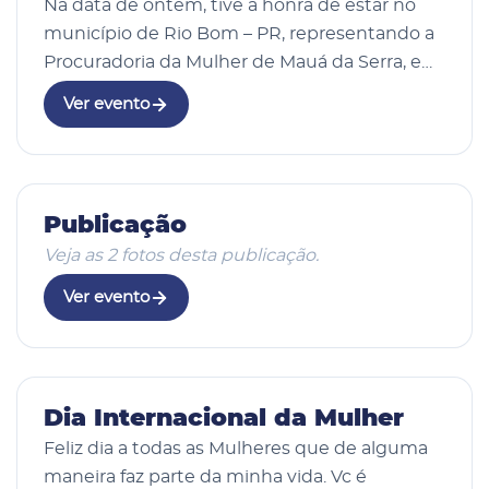
Na data de ontem, tive a honra de estar no
município de Rio Bom – PR, representando a
Procuradoria da Mulher de Mauá da Serra, em
uma importante ação de conscientização
Ver evento
junto aos alunos do ensino fundamental, do
6º ao 9º…
2 fotos
09 Mar 2026
Publicação
Veja as 2 fotos desta publicação.
Ver evento
08 Mar 2026
Dia Internacional da Mulher
Feliz dia a todas as Mulheres que de alguma
maneira faz parte da minha vida. Vc é