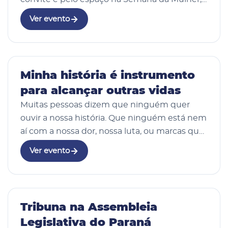
um evento marcado por aprendizado,
Ver evento
acolhimento e fortalecimento feminino.
Representando a Câmara…
28 Mar 2026
Minha história é instrumento
para alcançar outras vidas
Muitas pessoas dizem que ninguém quer
ouvir a nossa história. Que ninguém está nem
aí com a nossa dor, nossa luta, ou marcas que
carregamos. E realmente de fato, nem todos
Ver evento
querem ouvir, ou melhor não querem ser
benção ou…
11 fotos
28 Mar 2026
Tribuna na Assembleia
Legislativa do Paraná