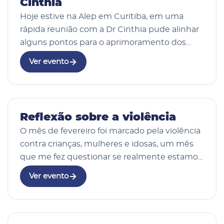
Cinthia
Hoje estive na Alep em Curitiba, em uma
rápida reunião com a Dr Cinthia pude alinhar
alguns pontos para o aprimoramento dos
nossos atendimentos em Mauá da Serra.
Ver evento
02 Mar 2026
Reflexão sobre a violência
O mês de fevereiro foi marcado pela violência
contra crianças, mulheres e idosas, um mês
que me fez questionar se realmente estamos
evoluindo como sociedade. Até quando
Ver evento
sofreremos? #feminismo
#emponderamentofeminino #mac…