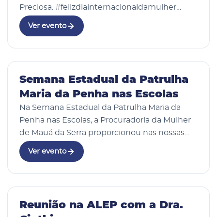
Preciosa. #felizdiainternacionaldamulher
#procuradoriaespecialdamulher
Ver evento
#procuradoriadamulher
#mulherescomproposito
#mulhereslindasepoderos…
07 Mar 2026
Semana Estadual da Patrulha
Maria da Penha nas Escolas
Na Semana Estadual da Patrulha Maria da
Penha nas Escolas, a Procuradoria da Mulher
de Mauá da Serra proporcionou nas nossas
escolas municipais uma Palestra com a
Ver evento
Patrulha que atende ao nosso Município,
desde já o nosso …
05 Mar 2026
Reunião na ALEP com a Dra.