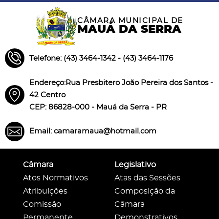
CÂMARA MUNICIPAL DE
MAUÁ DA SERRA
Telefone: (43) 3464-1342 - (43) 3464-1176
Endereço:Rua Presbitero João Pereira dos Santos -
42 Centro
CEP: 86828-000 - Mauá da Serra - PR
Email: camaramaua@hotmail.com
Câmara
Legislativo
Atos Normativos
Atas das Sessões
Atribuições
Composição da
Comissão
Câmara
Permanente
Demonstrativos